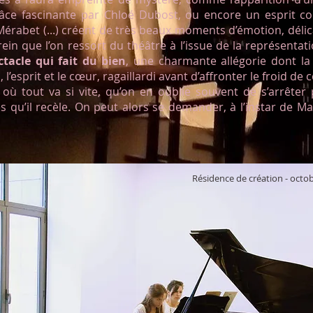
âce fascinante par Chloé Dubost, ou encore un esprit co
abet (...) créent de très beaux moments d’émotion, délicats
ein que l’on ressort du théâtre à l’issue de la représentatio
tacle qui fait du bien
, une charmante allégorie dont la
 l’esprit et le cœur, ragaillardi avant d’affronter le froid de c
 où tout va si vite, qu’on en oublie souvent de s’arrêter
es qu’il recèle. On peut alors se demander, à l’instar de M
Résidence de création - octo