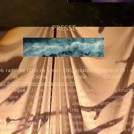
PRESSE
Web radio de l’ENS de Lyon : ENSpectateurs, numéro 79 - é
r et Coline Lafontaine, diffusée l
tor.fr/2017/12/enspectateurs-n79/
e scénique
(...) Une bulle poétique, douce, musicale, touchan
Magnifique. (...) Un spectacle à voir et rediffuser absolument e
ement bien, à tous les coups, avec une grande justesse (
ualité : les textes se tissent très bien avec elle, dans
ectacle n’alterne pas phase musicale et phase théâtrale : c
des personnages
de la pièce au même titre que les autres ap
ue personnage nous fait rentrer dans son univers ; Marin est