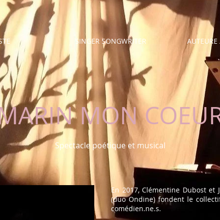
STE
SINGER SONGWRITER
AUTEURE 
MARIN MON COEU
Spectacle poétique et musical
En 2017, Clémentine Dubost et J
(duo Ondine) fondent le collect
comédien.ne.s.