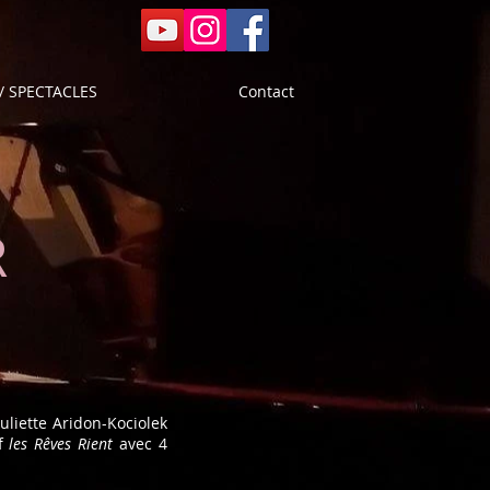
/ SPECTACLES
Contact
R
uliette Aridon-Kociolek
if
les Rêves Rient
avec 4