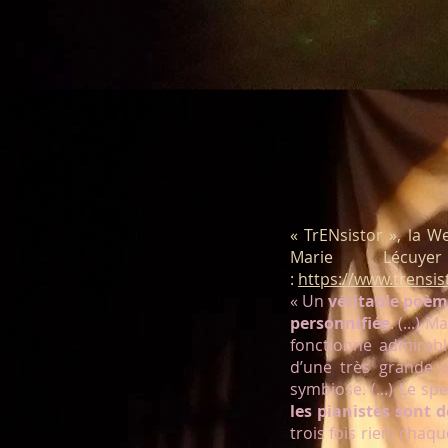
« TrENsistor », la 
Marie Lécuye
:
https://www.trensis
« Un
véritable poèm
personnifiée
. (...) 
fonctionne admirabl
d’une très grande q
symbiose. (...) Le sp
les pianistes sont 
trois fois rien, chaq