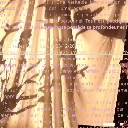
rs se crée en lui. (...) Une véritable interprétation
cessible
. (...) Le jeu des lumières est très soigné. (...) 
e)
est formidable. (...) Un formidable spectacle jeune publi
çue - c’est de l’imaginaire personnel.
Tout est poétique,
if est simple, puis
chaque chose possède sa profondeur et fa
liques » (Visibilité de Troupes théâtrales émergentes et ar
, par Charles Lasry, paru le 23/12/2017 :
pliques.wordpress.com/2017/12/23/marin-mon-coeur-theatre
e à merveille aux
superbes pièces musicales jouées par les
 qu’un seul être
. Les mots et les notes se subliment les u
ui est dit et les notes du piano est parfaite, et propre
que mentales (...). La fusion harmonieuse de toutes ces 
conte vivant, à voir, à écouter, à ressentir
, à se remémore
même sur notre propre façon d’appréhender l’environneme
ropre regard. (...)
r par la merveilleuse musique de Ravel et Debussy, a
n- Kociolek et Clémentine Dubost (...), rehaussée par
lentin Seigneur et Andréa Leri (...). Cela crée de 
parfaitement accordés aux mélodies jouées au piano. Les 
s à l’aura empreinte de mystère, comme l’apparition d’un