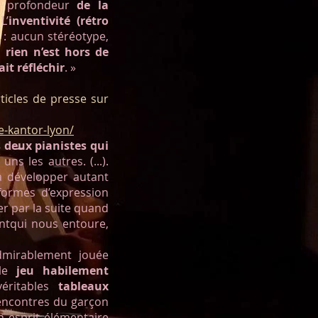
 et profondeur
de la
L’
inventivité (rétro
c : aucun stéréotype,
 rien n’est hors de
it réfléchir
. »
ticles de presse sur
-kantor-lyon/
 deux pianistes qui
ns les autres. (...).
 à développer autant
formes d’expression
r par la suite quand
ntqui nous entoure,
dmirablement jouée
 le
jeu habilement
véritables
tableaux
rencontres du garçon
 esprit élémentaire