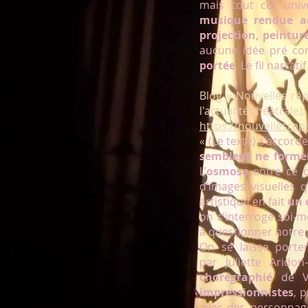
mais tout cet unive
musique rendue ac
projection, peintur
aucune idée pré con
portée
. Le fil narrat
Blog « Nouvelles rép
l'actualité théâtrale)
https://nouvellesre
« (Le texte) s’accord
semblent ne former
L’
osmose
entre ce q
d’images visuelles 
artistique en fait
un 
on s’interroge soi-
à questionner notre p
On se laisse porte
par Juliette Arido
chorégraphié
de Va
impressionnistes
, 
avec des personnage