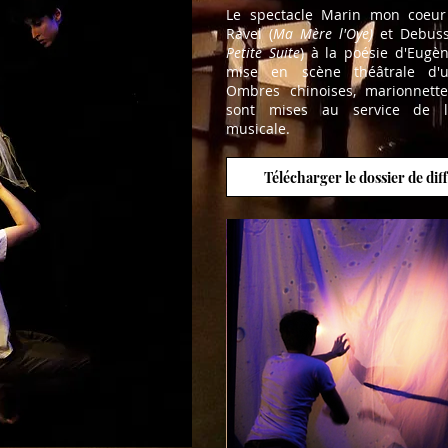
Le spectacle Marin mon coeu
Ravel (
Ma Mère l'Oye)
et Debuss
Petite Suite
) à la poésie d'Eugè
mise en scène théâtrale d'u
Ombres chinoises, marionnette
sont mises au service de l'
musicale.
Télécharger le dossier de dif