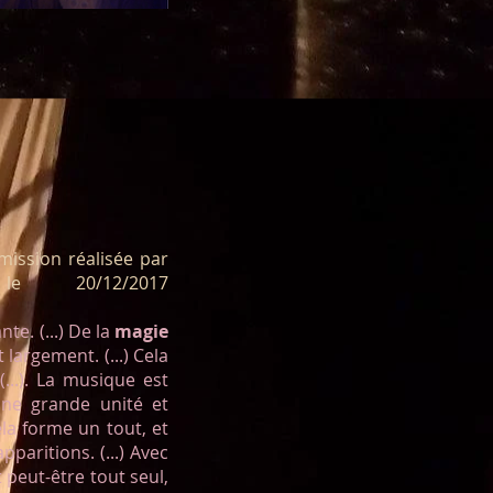
mission réalisée par
e 20/12/2017
te. (...) De la
magie
t largement. (...) Cela
...). La musique est
 une grande unité et
ela forme un tout, et
paritions. (...) Avec
 peut-être tout seul,