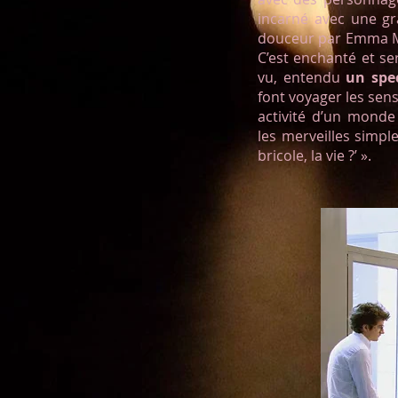
incarné avec une gr
douceur par Emma Mér
C’est enchanté et ser
vu, entendu
un spec
font voyager les sens,
activité d’un monde
les merveilles simpl
bricole, la vie ?’ ».