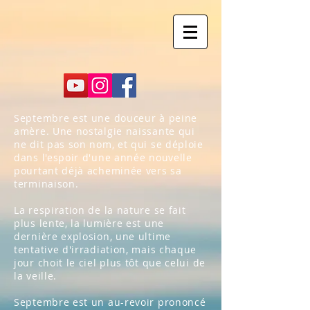
Septembre est une douceur à peine
amère. Une nostalgie naissante qui
ne dit pas son nom, et qui se déploie
dans l'espoir d'une année nouvelle
pourtant déjà acheminée vers sa
terminaison.
La respiration de la nature se fait
plus lente, la lumière est une
dernière explosion, une ultime
tentative d'irradiation, mais chaque
jour choit le ciel plus tôt que celui de
la veille.
Septembre est un au-revoir prononcé