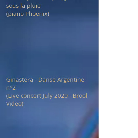
sous la pluie
(piano Phoenix)
Ginastera - Danse Argentine
n°2
(Live concert July 2020 - Brool
Video)