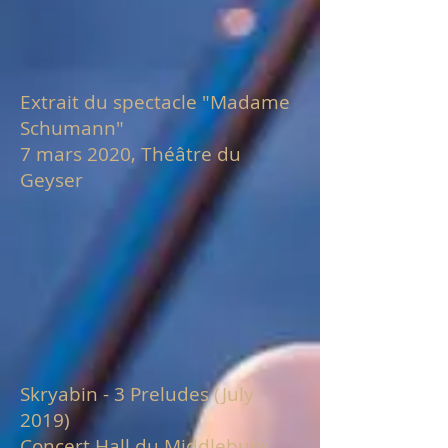
Extrait du spectacle "Madame
Schumann"
7 mars 2020, Théâtre du
Geyser
Skryabin - 3 Preludes (July
2019)
Concert Hall du Middlebury